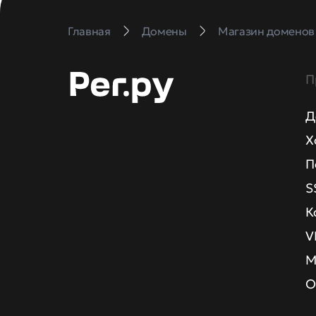
Главная
Домены
Магазин доменов
П
Д
Х
П
S
К
V
М
О