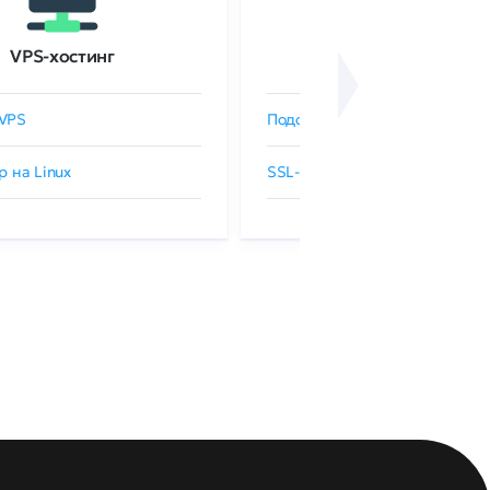
VPS-хостинг
SSL-сертификаты
VPS
Подобрать SSL-сертификат
р на Linux
SSL-сертификаты GlobalSign