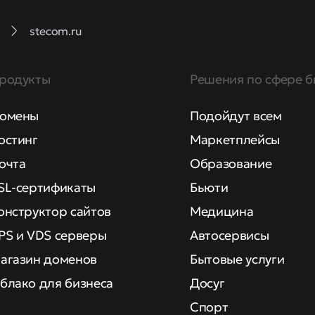
stecom.ru
родукты
Решения по сфере б
омены
Подойдут всем
остинг
Маркетплейсы
очта
Образование
SL-сертификаты
Бьюти
онструктор сайтов
Медицина
PS и VDS серверы
Автосервисы
агазин доменов
Бытовые услуги
блако для бизнеса
Досуг
Спорт