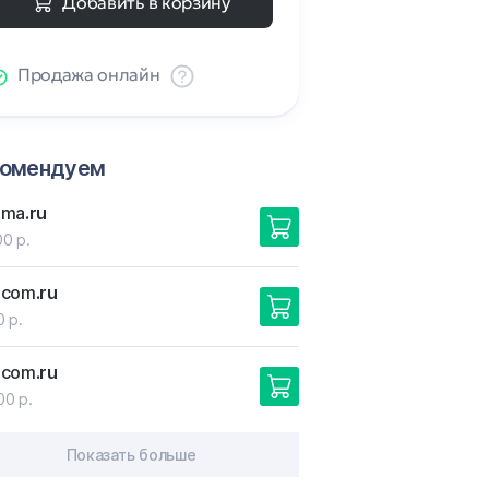
Добавить в корзину
Продажа онлайн
комендуем
oma
.ru
00 р.
ecom
.ru
0 р.
ecom
.ru
00 р.
Показать больше