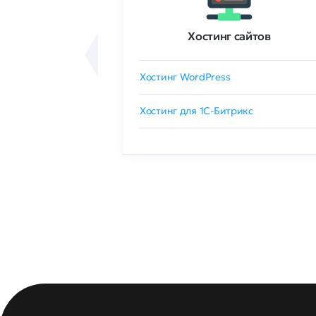
ртификаты
Хостинг сайтов
сертификат
Хостинг WordPress
 GlobalSign
Хостинг для 1C-Битрикс