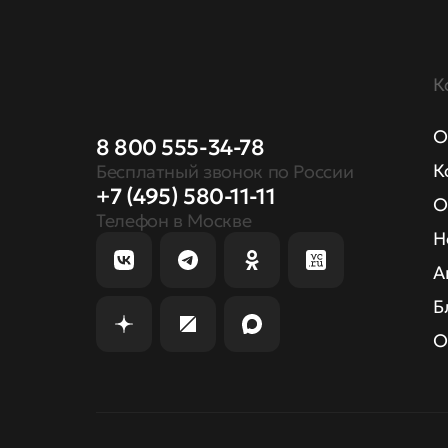
К
О
8 800 555-34-78
К
Бесплатный звонок по России
+7 (495) 580-11-11
О
Телефон в Москве
Н
А
Б
О