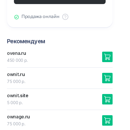
Продажа онлайн
Рекомендуем
ovena
.ru
450 000 р.
ownit
.ru
75 000 р.
ownit
.site
5 000 р.
ownage
.ru
75 000 р.