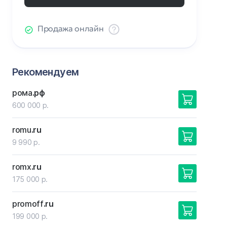
Продажа онлайн
Рекомендуем
рома
.рф
600 000 р.
romu
.ru
9 990 р.
romx
.ru
175 000 р.
promoff
.ru
199 000 р.